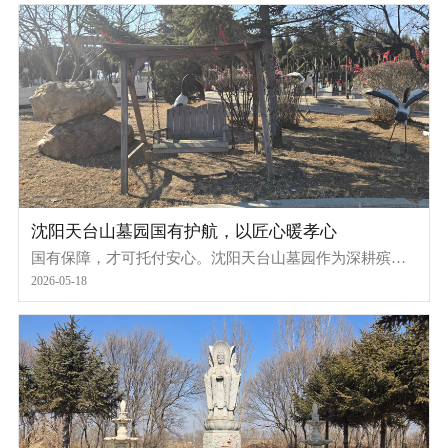
守护净土，为生者营造舒心追思环境。
沈阳天台山墓园国有护航，以匠心暖孝心
国有保障，才可托付安心。沈阳天台山墓园作为深耕殡葬
服务二十余年的国有墓园，始终以严谨的管理、专业的服
2026-05-18
务、透明的收费，守护每一份孝心，让家属在缅怀逝者的
同时，无任何后顾之忧。