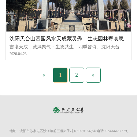
沈阳天台山墓园风水天成藏灵秀，生态园林寄哀思
吉壤天成，藏风聚气；生态共生，四季皆诗。沈阳天台山
墓园深谙传统风水之道，整体坐北朝南，呈藏风聚气之佳
2026-04-23
势，完美契合传统风水的上乘格局——背靠天台山主峰，
山势沉稳、层峦叠翠，形成稳固可靠的玄武靠山，寓意家
族根基稳固、福泽绵延；前拥沁心湖与3800㎡放生池，活
«
1
2
»
水潺潺、澄澈见底，构成开阔明朗的明堂之景，象征子孙
后代顺遂安康、生生不息；左右两侧缓坡蜿蜒起伏，呈青
龙舒展、白虎驯顺之态，阴阳平衡、气场调和。
地址：沈阳市苏家屯区沙河镇前三道岗子村东300米 24小时电话: 024-66687779,