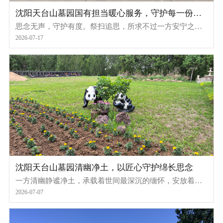
沈阳天台山墓园国有担当暖心服务，守护每一份绵
长思念
思念无声，守护有度。祭扫追思，所求不过一方安宁之
地、一份暖心慰藉。沈阳天台山墓园，始终以国有墓园的
2026-07-17
责任与担当，坚守初心、温情相伴，不止于打造清幽肃穆
的园区环境，更以贴心、便捷、暖心的专属服务，善待每
一份思念，慰藉每一份深情。
沈阳天台山墓园清幽净土，以匠心守护绵长思念
一方清幽静谧净土，承载着世间最深沉的缅怀，安放着无
数人的牵挂与思念。沈阳天台山墓园始终秉持初心，深耕
2026-07-07
园区环境养护与品质营造，以精细化、常态化的高标准养
护体系，雕琢每一处景致、涵养每一寸氛围，让自然清雅
的意境与追思的庄重肃穆完美相融。