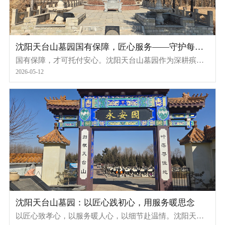
沈阳天台山墓园国有保障，匠心服务——守护每一
份绵长思念
国有保障，才可托付安心。沈阳天台山墓园作为深耕殡葬
服务二十余年的国有墓园，始终以严谨的管理、专业的服
2026-05-12
务、透明的收费，守护每一份孝心，安放每一份思念，让
家属省心、安心、放心。
沈阳天台山墓园：以匠心践初心，用服务暖思念
以匠心致孝心，以服务暖人心，以细节赴温情。沈阳天台