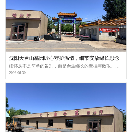
沈阳天台山墓园匠心守护温情，细节安放绵长思念
缅怀从不是简单的告别，而是余生绵长的牵挂与致敬。一
处静谧安宁的安息之地，一份细致温暖的专属服务，是对
2026-06-30
逝者最大的尊重，也是对家属最好的慰藉。沈阳天台山墓
园，二十余年专注殡葬温情服务，以精细化匠心服务、全
方位安保养护、精工化工艺品质，温柔守护每一份人间思
念。