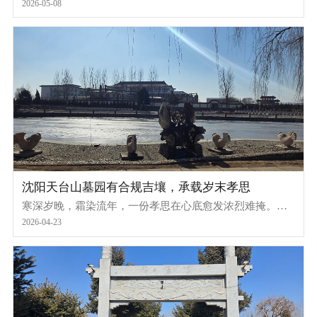
山墓园，不仅坐拥便捷通达的交通、坚实可靠的保障，更
2026-05-08
以一支专业、热忱、细致的服务团队，悉心呵护每一份绵
长的思念，抚慰每一颗牵挂的心灵，让园区的每一寸土地
都浸润着温情，每一处角落都彰显着安宁，为逝者筑就静
谧安息之所，为家属撑起温暖慰藉之地。
沈阳天台山墓园有合规吉壤，承载岁末孝思
寒深岁晚，霜染流年，一份孝思在心底愈发浓烈难掩。为
逝去的亲人择一处国有合规、山环水抱、文脉相承且通达
2026-04-23
主城的安息吉壤，既是对逝者的告慰，更是辽沈万千家庭
年末最庄重、最虔诚的托付。