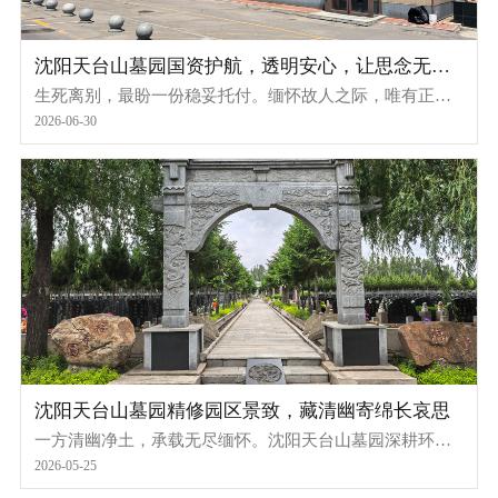
沈阳天台山墓园国资护航，透明安心，让思念无后
顾之忧
生死离别，最盼一份稳妥托付。缅怀故人之际，唯有正规
靠谱的依托，才能让每份孝心落地，让每一份思念安心安
2026-06-30
放。沈阳天台山墓园，深耕殡葬服务行业二十余载，是本
土极具口碑的国有正规墓园。自成立以来，始终秉持国企
担当，以严苛规范的管理、专业正统的服务、公开透明的
收费准则，坚守殡葬行业初心，替万千家庭守护珍贵的离
别与缅怀。
沈阳天台山墓园精修园区景致，藏清幽寄绵长哀思
一方清幽净土，承载无尽缅怀。沈阳天台山墓园深耕环境
养护服务，以精细化、常态化的养护标准，雕琢园区景
2026-05-25
致、涵养静谧氛围，让自然清雅与庄重肃穆相融，为逝者